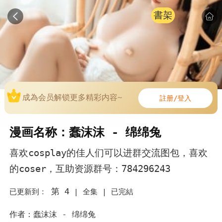
書架
成為会员解锁更多精彩内容~
註册/登入
漫画名称：蠢沫沫 - 绵绵兔
喜欢cosplay的佳人们可以进群交流图包，喜欢
的coser，互助资源群号：784296243
第 4
已更新到：
|
全集 |
已完結
作者：蠢沫沫 - 绵绵兔