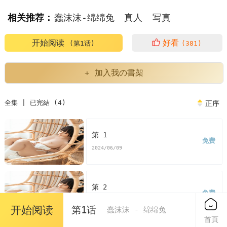
相关推荐：
蠢沫沫-绵绵兔
真人
写真
开始阅读
好看
(第1话)
(381)
+ 加入我の書架
全集 | 已完結 (4)
正序
第 1
免费
2024/06/09
第 2
免费
2024/06/09
开始阅读
第1话
蠢沫沫 - 绵绵兔
首頁