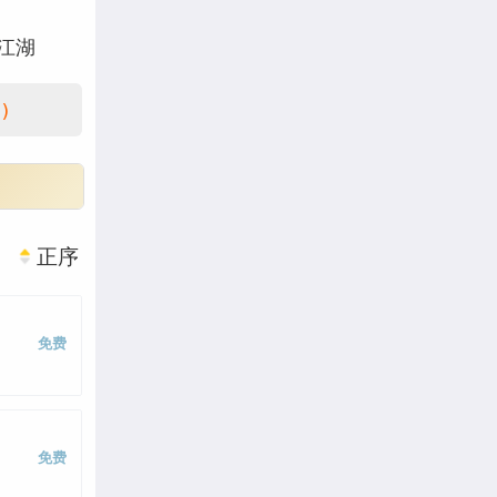
江湖
)
系列
正序
免费
歪歪漫画
拉式
免费