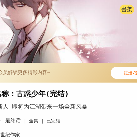
書架
会员解锁更多精彩内容~
註册/
名称：古惑少年(完结)
新人 即将为江湖带来一场全新风暴
最终话
：
|
全集 |
已完結
9世纪作家