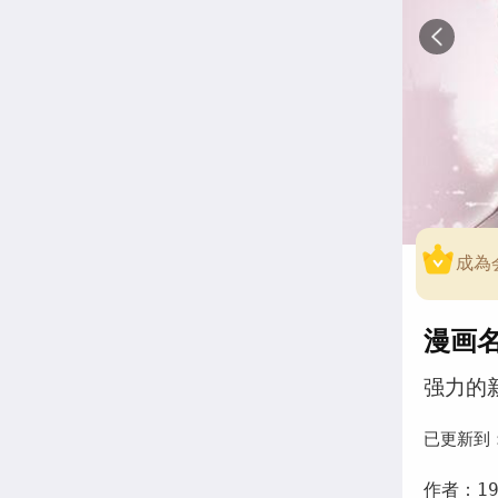
成為
漫画
强力的
已更新到
作者：1