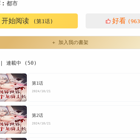
荐：
都市
开始阅读
好看
(第1话)
(963
+ 加入我の書架
| 連載中 (50)
第1话
2024/10/21
第2话
2024/10/21