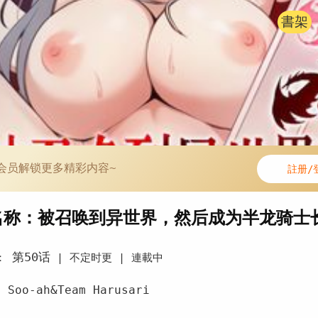
書架
会员解锁更多精彩内容~
註册/
名称：被召唤到异世界，然后成为半龙骑士
第50话
：
|
不定时更 |
連載中
Soo-ah&Team Harusari